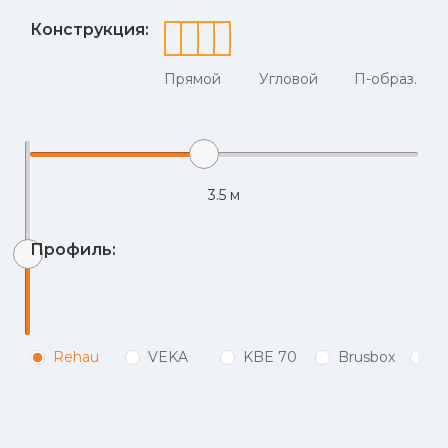
Конструкция:
Прямой
Угловой
П-образ.
3.5
м
Профиль:
Rehau
VEKA
KBE 70
Brusbox
P