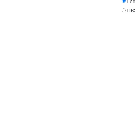
Ги
ПВ