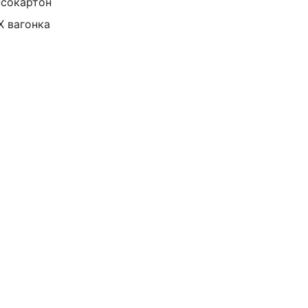
псокартон
Х вагонка