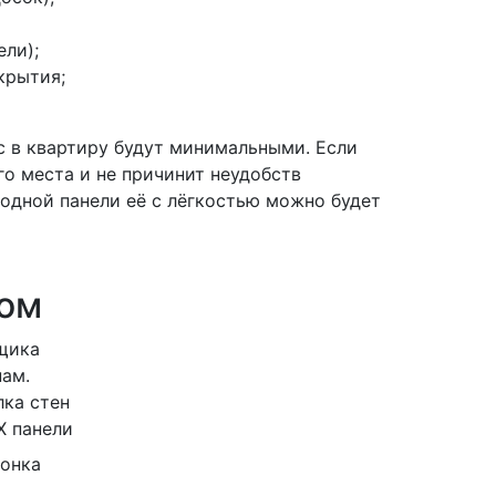
ли);
крытия;
с в квартиру будут минимальными. Если
го места и не причинит неудобств
одной панели её с лёгкостью можно будет
том
щика
нам.
лка стен
Х панели
гонка