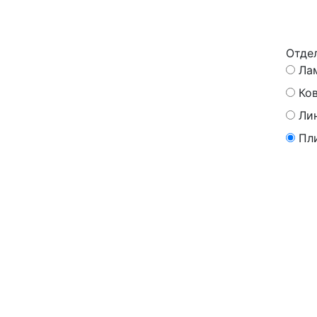
Отде
Ла
Ко
Ли
Пл