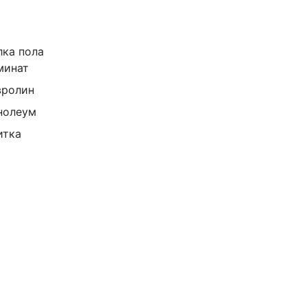
лка пола
минат
вролин
нолеум
итка