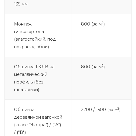
135 мм
2
Монтаж
800 (за м
)
гипсокартона
(влагостойкий, под
покраску, обои)
2
Обшивка ГКЛВ на
800 (за м
)
металлический
профиль (без
шпатлевки)
2
Обшивка
2200 / 1500 (за м
)
деревянной вагонкой
(класс "Экстра") / ("А")
/ ("В")