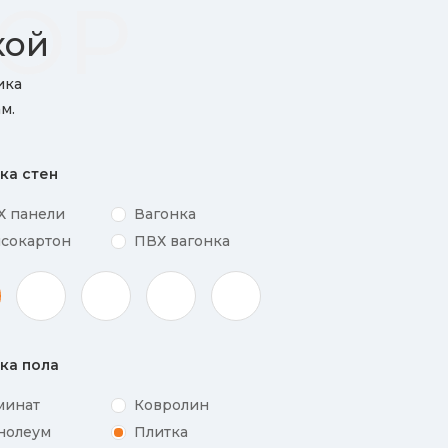
ТОР
кой
ика
м.
ка стен
Х панели
Вагонка
псокартон
ПВХ вагонка
ка пола
минат
Ковролин
нолеум
Плитка