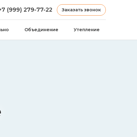
+7 (999) 279-77-22
Заказать звонок
льно
Объединение
Утепление
е