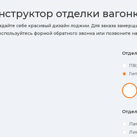
НСТРУК
нструктор отделки вагон
здайте себе красивый дизайн лоджии. Для заказа замерщ
оспользуйтесь формой обратного звонка или позвоните на
Отдел
ПВ
Ги
Отдел
Ла
Ли