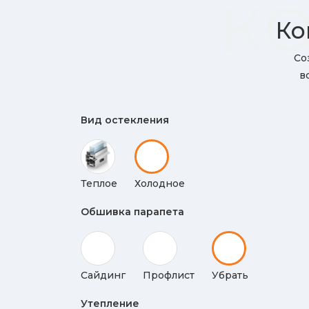
КО
Ко
Со
в
Вид остекления
Теплое
Холодное
Обшивка парапета
Сайдинг
Профлист
Убрать
Утепление